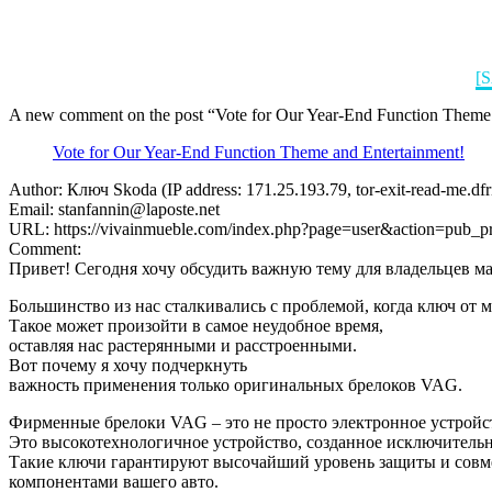
Entertainment!”
Home
Uncategorized
[S
A new comment on the post “Vote for Our Year-End Function Theme a
Vote for Our Year-End Function Theme and Entertainment!
Author: Ключ Skoda (IP address: 171.25.193.79, tor-exit-read-me.dfri
Email:
stanfannin@laposte.net
URL: https://vivainmueble.com/index.php?page=user&action=pub_p
Comment:
Привет! Сегодня хочу обсудить важную тему для владельцев 
Большинство из нас сталкивались с проблемой, когда ключ от м
Такое может произойти в самое неудобное время,
оставляя нас растерянными и расстроенными.
Вот почему я хочу подчеркнуть
важность применения только оригинальных брелоков VAG.
Фирменные брелоки VAG – это не просто электронное устройс
Это высокотехнологичное устройство, созданное исключительн
Такие ключи гарантируют высочайший уровень защиты и совм
компонентами вашего авто.