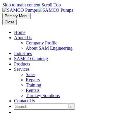
Skip to main content
Scroll Top
Primary Menu
Close
Home
About Us
Company Profile
About SAM Engineering
Industries
SAMCO Gauteng
Products
Services
Sales
Repairs
Training
Rentals
Turnkey Solutions
Contact Us
[SAMCO Pumps] Please moderat