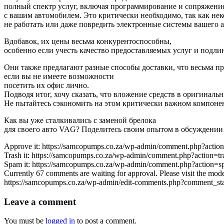
полный спектр услуг, включая программирование и сопряжени
с вашим автомобилем. Это критически необходимо, так как не
не работать или даже повредить электронные системы вашего а
Вдобавок, их цены весьма конкурентоспособны,
особенно если учесть качество предоставляемых услуг и подли
Они также предлагают разные способы доставки, что весьма п
если вы не имеете возможности
посетить их офис лично.
Подводя итог, хочу сказать, что вложение средств в оригиналь
Не пытайтесь сэкономить на этом критически важном компонен
Как вы уже сталкивались с заменой брелока
для своего авто VAG? Поделитесь своим опытом в обсуждении
Approve it: https://samcopumps.co.za/wp-admin/comment.php?act
Trash it: https://samcopumps.co.za/wp-admin/comment.php?action=
Spam it: https://samcopumps.co.za/wp-admin/comment.php?action
Currently 67 comments are waiting for approval. Please visit the mode
https://samcopumps.co.za/wp-admin/edit-comments.php?comment_s
Leave
a comment
You must be
logged in
to post a comment.