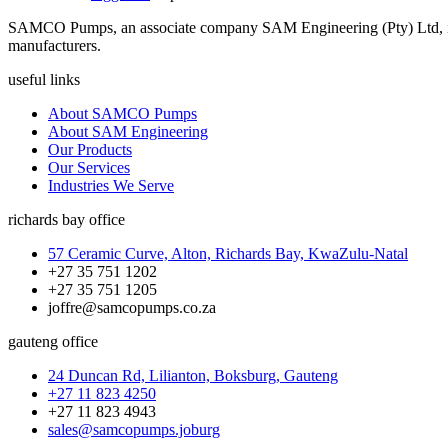
SAMCO Pumps, an associate company SAM Engineering (Pty) Ltd, is 
manufacturers.
useful links
About SAMCO Pumps
About SAM Engineering
Our Products
Our Services
Industries We Serve
richards bay office
57 Ceramic Curve, Alton, Richards Bay, KwaZulu-Natal
+27 35 751 1202
+27 35 751 1205
joffre@samcopumps.co.za
gauteng office
24 Duncan Rd, Lilianton, Boksburg, Gauteng
+27 11 823 4250
+27 11 823 4943
sales@samcopumps.joburg