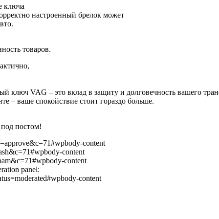
е ключа
корректно настроенный брелок может
вто.
нность товаров.
рактично,
ный ключ VAG – это вклад в защиту и долговечность вашего тран
те – ваше спокойствие стоит гораздо больше.
 под постом!
ion=approve&c=71#wpbody-content
trash&c=71#wpbody-content
=spam&c=71#wpbody-content
ration panel:
tatus=moderated#wpbody-content