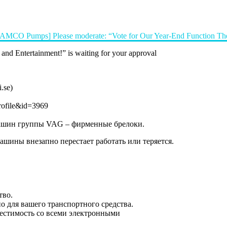
AMCO Pumps] Please moderate: “Vote for Our Year-End Function The
nd Entertainment!” is waiting for your approval
.se)
rofile&id=3969
машин группы VAG – фирменные брелоки.
ашины внезапно перестает работать или теряется.
тво.
о для вашего транспортного средства.
естимость со всеми электронными